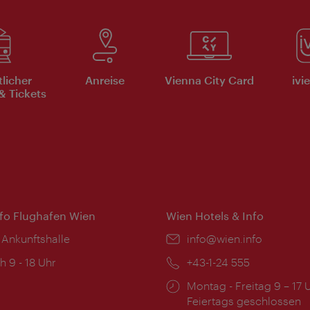
tlicher
Anreise
Vienna City Card
ivi
& Tickets
nfo Flughafen Wien
Wien Hotels & Info
 Ankunftshalle
Email:
info@wien.info
ngszeiten:
h 9 - 18 Uhr
Telefon:
+43-1-24 555
Öffnungszeiten:
Montag - Freitag 9 – 17 
Feiertags geschlossen