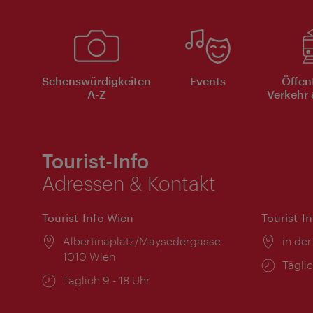
Sehenswürdigkeiten
Events
Öffen
A-Z
Verkehr 
Tourist-Info
Adressen & Kontakt
Tourist-Info Wien
Tourist-I
Ort:
Albertinaplatz/Maysedergasse
Ort:
in der
1010 Wien
Öffnu
Täglic
Öffnungszeiten:
Täglich 9 - 18 Uhr