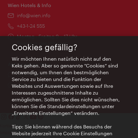
Wien Hotels & Info
Email:
info@wien.info
Telefon:
+43-1-24 555
Öffnungszeiten:
Montag - Freitag 9 – 17 Uhr
Feiertags geschlossen
Cookies gefällig?
Wir möchten Ihnen natürlich nicht auf den
AI Concierge Wien
Keks gehen. Aber so genannte “Cookies” sind
notwendig, um Ihnen den bestmöglichen
Ort:
concierge.wien.info
Service zu bieten und die Funktion der
Öffnungszeiten:
Informationen rund um die Uhr
Websites und Auswertungen sowie auf Ihre
Interessen zugeschnittene Inhalte zu
ermöglichen. Sollten Sie dies nicht wünschen,
können Sie die Standardeinstellungen unter
„Erweiterte Einstellungen“ verändern.
Kontakt
Tipp: Sie können während des Besuchs der
Impressum
Website jederzeit Ihre Cookie Einstellungen