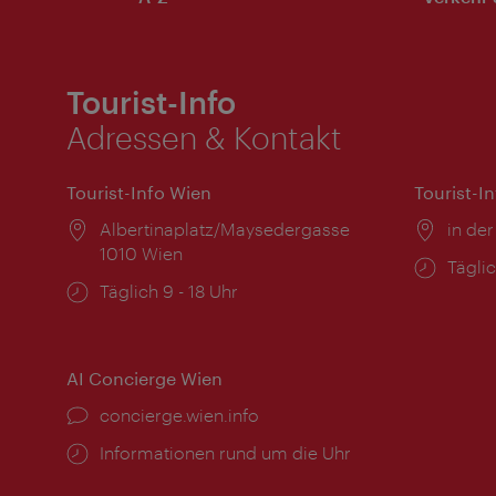
Tourist-Info
Adressen & Kontakt
Tourist-Info Wien
Tourist-I
Ort:
Albertinaplatz/Maysedergasse
Ort:
in der
1010 Wien
Öffnu
Täglic
Öffnungszeiten:
Täglich 9 - 18 Uhr
AI Concierge Wien
Ort:
concierge.wien.info
Öffnungszeiten:
Informationen rund um die Uhr