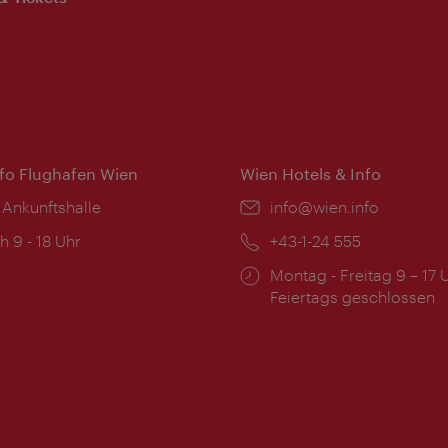
nfo Flughafen Wien
Wien Hotels & Info
 Ankunftshalle
Email:
info@wien.info
ngszeiten:
h 9 - 18 Uhr
Telefon:
+43-1-24 555
Öffnungszeiten:
Montag - Freitag 9 – 17 
Feiertags geschlossen