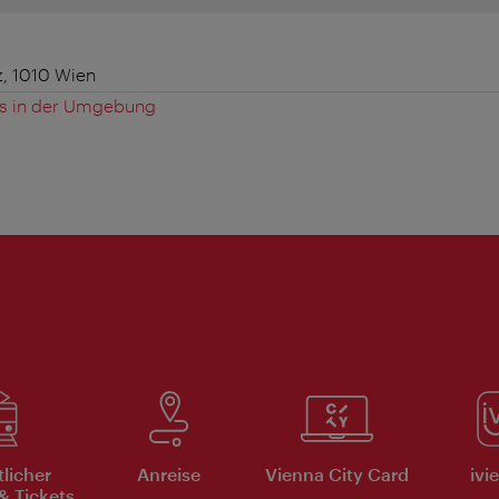
z, 1010 Wien
es in der Umgebung
tlicher
Anreise
Vienna City Card
ivi
& Tickets