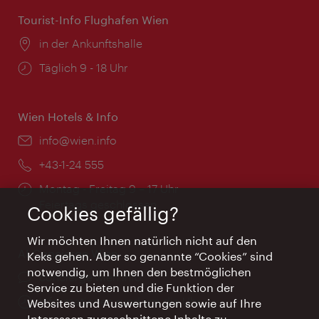
Tourist-Info Flughafen Wien
Ort:
in der Ankunftshalle
Öffnungszeiten:
Täglich 9 - 18 Uhr
Wien Hotels & Info
Email:
info@wien.info
Telefon:
+43-1-24 555
Öffnungszeiten:
Montag - Freitag 9 – 17 Uhr
Feiertags geschlossen
Cookies gefällig?
Wir möchten Ihnen natürlich nicht auf den
AI Concierge Wien
Keks gehen. Aber so genannte “Cookies” sind
notwendig, um Ihnen den bestmöglichen
Ort:
concierge.wien.info
Service zu bieten und die Funktion der
Öffnungszeiten:
Informationen rund um die Uhr
Websites und Auswertungen sowie auf Ihre
Interessen zugeschnittene Inhalte zu