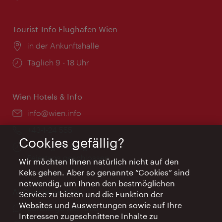
Tourist-Info Flughafen Wien
Ort:
in der Ankunftshalle
Öffnungszeiten:
Täglich 9 - 18 Uhr
Wien Hotels & Info
Email:
info@wien.info
Telefon:
+43-1-24 555
Cookies gefällig?
Öffnungszeiten:
Montag - Freitag 9 – 17 Uhr
Feiertags geschlossen
Wir möchten Ihnen natürlich nicht auf den
Keks gehen. Aber so genannte “Cookies” sind
notwendig, um Ihnen den bestmöglichen
AI Concierge Wien
Service zu bieten und die Funktion der
Websites und Auswertungen sowie auf Ihre
Ort:
concierge.wien.info
Interessen zugeschnittene Inhalte zu