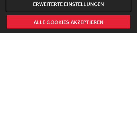
ERWEITERTE EINSTELLUNGEN
ALLE COOKIES AKZEPTIEREN
Eine der kulinarischen Hauptstädte der Welt
wird von einem Vampirclan heimgesucht. Die
Existenz des Clans wird durch eine uralte
Lüge vertuscht. Ihre Opfer werden durch die
außergewöhnliche und mannigfaltige Wiener
Küche genährt, wodurch ihr Blut
unwiderstehlich wird. Die Köstlichkeit des
Lebens trifft auf den Schatten kalter
Unsterblichkeit.
Das Wort Vampirismus hat seinen Ursprung in
Wien. Im 18. Jahrhundert, nach einer Reihe