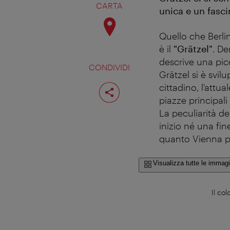
CARTA
unica e un fasc
Quello che Berli
è il
"Grätzel"
. De
descrive una picc
CONDIVIDI
Grätzel si è svil
Condividi
cittadino, l'attu
pagina
piazze principali
La peculiarità de
inizio né una fin
quanto Vienna po
Visualizza tutte le immagi
Il co