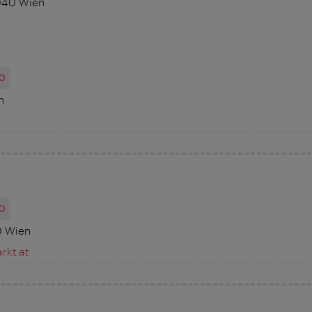
040 Wien
O
n
O
0 Wien
kt.at