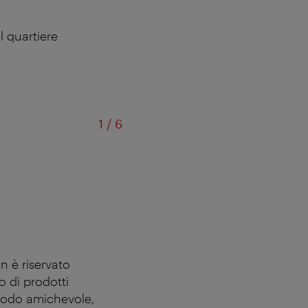
l quartiere
di
1
/
6
Il fiorente Ku
n è riservato
o di prodotti
n modo amichevole,