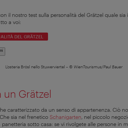
on il nostro test sulla personalità del Grätzel quale sia i
tto a voi:
NALITÀ DEL GRÄTZEL
ni
L'osteria Brösl nello Stuwerviertel
–
© WienTourismus/Paul Bauer
n un Grätzel
he caratterizzato da un senso di appartenenza. Ciò no
. Che sia nel frenetico
Schanigarten
, nel piccolo negozi
la panetteria sotto casa: se vi rivolgete alle persone i