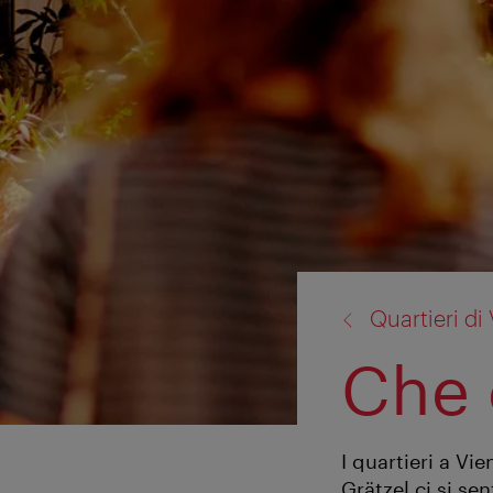
torna
Quartieri di
a:
Che 
I quartieri a Vi
Grätzel ci si se