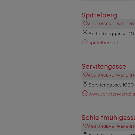
Spittelberg
AGGIUNGERE PREFERIT
Spittelberggasse, 1
spittelberg.at
Servitengasse
AGGIUNGERE PREFERIT
Servitengasse, 1090
www.servitenviertel.a
Schleifmühlgass
AGGIUNGERE PREFERIT