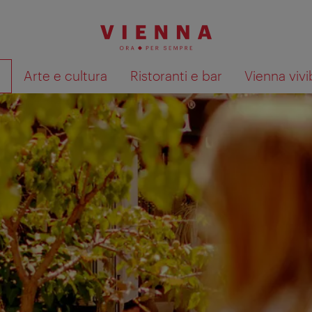
à
Arte e cultura
Ristoranti e bar
Vienna vivi
Mostra i risultati della ricerca su