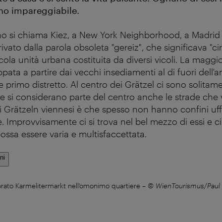
ino impareggiabile.
no si chiama Kiez, a New York Neighborhood, a Madrid 
rivato dalla parola obsoleta "gereiz", che significava "ci
ola unità urbana costituita da diversi vicoli. La maggio
uppata a partire dai vecchi insediamenti al di fuori dell'
ale primo distretto. Al centro dei Grätzel ci sono solita
 e si considerano parte del centro anche le strade che 
i Grätzeln viennesi è che spesso non hanno confini uffi
e. Improvvisamente ci si trova nel bel mezzo di essi e ci 
ssa essere varia e multisfaccettata.
ni
lorato Karmelitermarkt nell'omonimo quartiere
–
© WienTourismus/Paul