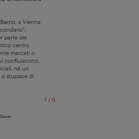
Barrio, a Vienna
rcondario",
r parte dei
antico centro
mente mercati o
vi confluiscono.
ciali, né un
si stupisce di
di
1
/
6
 Bauer
Il pittoresco 