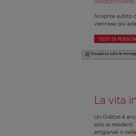
Nordbahnviertel
.
Scoprite subito c
viennese più ada
TEST DI PERSO
Visualizza tutte le immagi
La vita i
Un Grätzel è anc
solo ai residenti
artigianali o nel