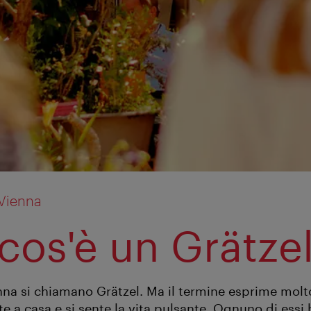
 Vienna
cos'è un Grätze
enna si chiamano Grätzel. Ma il termine esprime molto
nte a casa e si sente la vita pulsante. Ognuno di essi