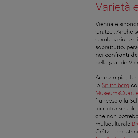
Varietà e
Vienna è sinonom
Grätzel. Anche se
combinazione di 
soprattutto, per
nei confronti del
nella grande Vienn
Ad esempio, il c
lo
Spittelberg
con
MuseumsQuartie
francese o la Sc
incontro sociale 
che non potrebbe
multiculturale
Br
Grätzel che st