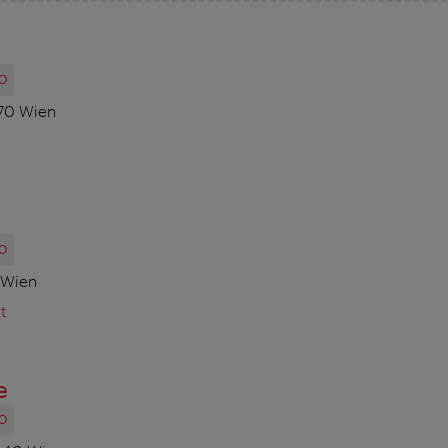
O
070 Wien
O
 Wien
t
e
O