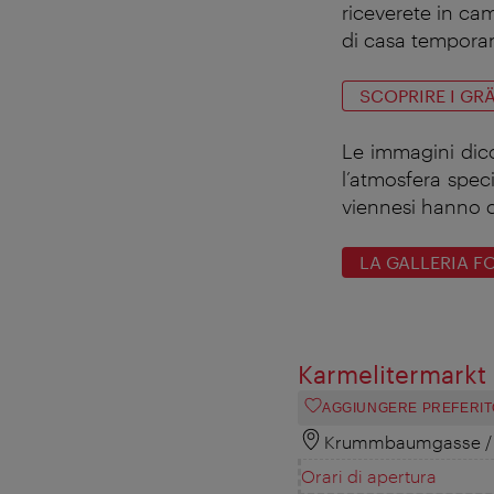
riceverete in ca
di casa temporan
SCOPRIRE I GRÄ
Le immagini dico
l’atmosfera speci
viennesi hanno ca
LA GALLERIA F
Karmelitermarkt
AGGIUNGERE PREFERIT
Krummbaumgasse / L
Orari di apertura