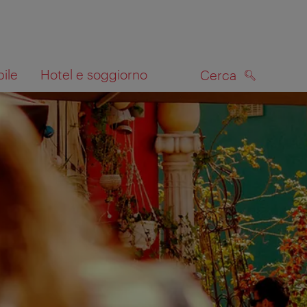
bile
Hotel e soggiorno
Cerca
CERCA
lla mappa