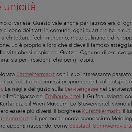
 unicità
o di varietà. Questo vale anche per l'atmosfera di ogn
 ci sono dei tratti in comune, ogni quartiere ha la sua 
architettura, feeling urbano, mete culinarie e di shopp
sone. Ed è proprio a loro che si deve il famoso
atteggi
la vita
che si respira nei Grätzel. Ognuno di essi svolge
a, sia per i residenti che per gli ospiti.
olorato
Karmelitermarkt
con il suo interessante passat
 i suoi ciottoli sconnessi proprio accanto all'hotspot c
r
. Le miglia del gusto sulla
Servitengasse
nel Servitenvi
hleifmühlgasse nel
Freihausviertel
. Il Gußhausviertel co
Karlsplatz e il Wien Museum. Lo Stuwerviertel, vicino al
ro essere più diversi: il borghese
Kutschkermarkt
, il 
unnenmarkt
o il per molti ancora sconosciuto Meidlinge
anno appena nascendo, come
Seestadt, Sonnwendvierte