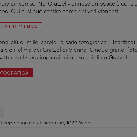
mbio un sorriso. Nel Grätzel viennese un ospite è consi
eo. Qui ci si può sentire come dei veri viennesi.
TZEL DI VIENNA
no più di mille parole: la serie fotografica “Heartbeat 
ale e il clima dei Grätzel di Vienna. Cinque grandi fot
tturato le loro impressioni sensoriali di un Grätzel.
OTOGRAFICA
O
eopoldsgasse / Haidgasse, 1020 Wien