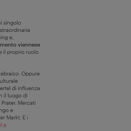
i singolo
straordinaria
ing e,
amento viennese
 il proprio ruolo
o ebraico. Oppure
ulturale
ertel di influenza
n il luogo di
 Prater. Mercati
lungo e
r Markt. E i
l e