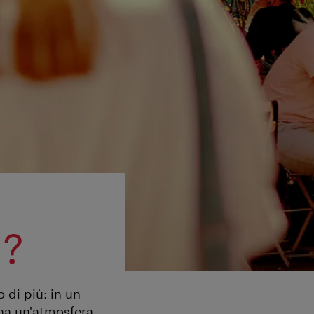
l?
 di più: in un
 ha un'atmosfera