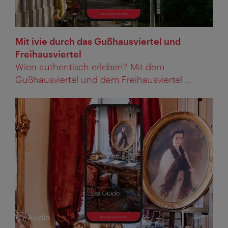
Mit ivie durch das Gußhausviertel und
Freihausviertel
Wien authentisch erleben? Mit dem
Gußhausviertel und dem Freihausviertel ...
Audio
Kategorie: