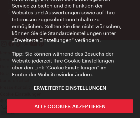
Ort:
concierge.wien.info
Service zu bieten und die Funktion der
Öffnungszeiten:
Informationen rund um die Uhr
Websites und Auswertungen sowie auf Ihre
Interessen zugeschnittene Inhalte zu
ermöglichen. Sollten Sie dies nicht wünschen,
können Sie die Standardeinstellungen unter
„Erweiterte Einstellungen“ verändern.
Kontakt
Tipp: Sie können während des Besuchs der
Impressum
Website jederzeit Ihre Cookie Einstellungen
Datenschutz
über den Link “Cookie Einstellungen” im
Nutzungsbedingungen
Footer der Website wieder ändern.
Barrierefreiheit
Presse-Kontakt
ERWEITERTE EINSTELLUNGEN
Cookie Einstellungen
© Copyright WienTourismus
ALLE COOKIES AKZEPTIEREN
Vienna City Card
Schlie