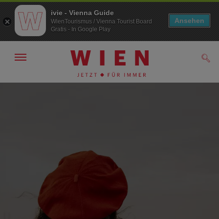
ivie - Vienna Guide
Ansehen
WienTourismus / Vienna Tourist Board
Gratis - In Google Play
Navigation
Such
anzeigen/
ausblenden
Zur
Zum
Navigation
Inhalt