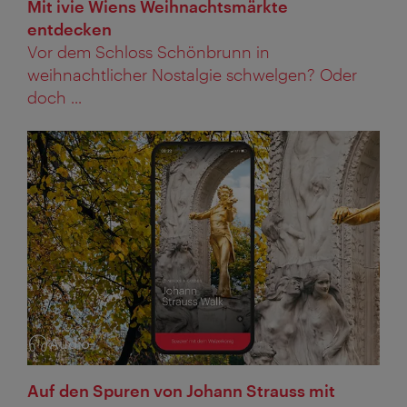
Mit ivie Wiens Weihnachtsmärkte
entdecken
Vor dem Schloss Schönbrunn in
weihnachtlicher Nostalgie schwelgen? Oder
doch ...
Audio
Kategorie:
Auf den Spuren von Johann Strauss mit