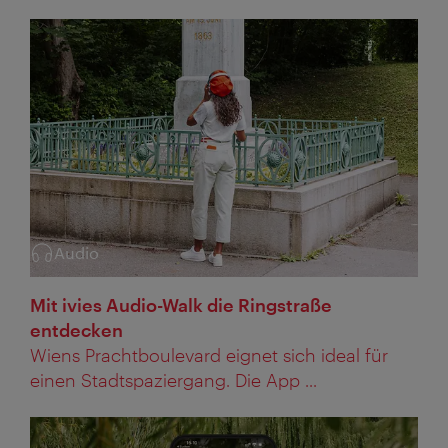
Audio
Kategorie:
Mit ivies Audio-Walk die Ringstraße
entdecken
Wiens Prachtboulevard eignet sich ideal für
einen Stadtspaziergang. Die App ...