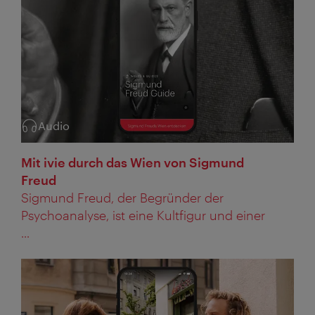
Audio
Kategorie:
Mit ivie durch das Wien von Sigmund
Freud
Sigmund Freud, der Begründer der
Psychoanalyse, ist eine Kultfigur und einer
...