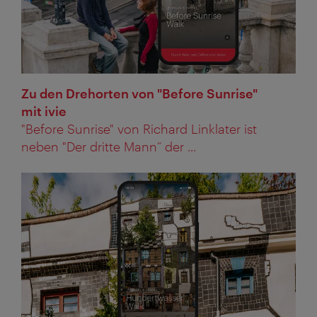
Zu den Drehorten von "Before Sunrise"
mit ivie
"Before Sunrise" von Richard Linklater ist
neben "Der dritte Mann“ der ...