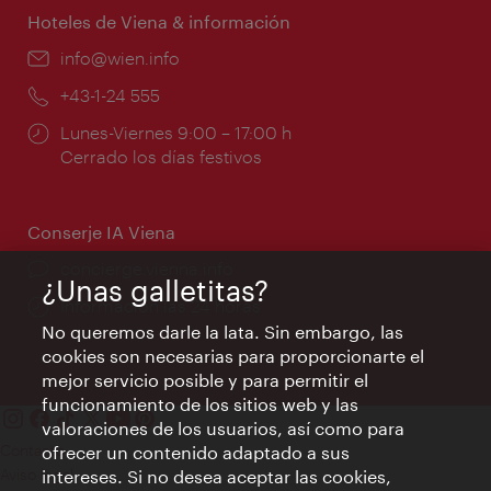
Hoteles de Viena & información
e-
info@wien.info
mail:
Teléfono:
+43-1-24 555
Horarios
Lunes-Viernes 9:00 – 17:00 h
de
Cerrado los días festivos
apertura:
Conserje IA Viena
concierge.vienna.info
¿Unas galletitas?
Información las 24 horas
No queremos darle la lata. Sin embargo, las
cookies son necesarias para proporcionarte el
mejor servicio posible y para permitir el
funcionamiento de los sitios web y las
valoraciones de los usuarios, así como para
Contacto
ofrecer un contenido adaptado a sus
Aviso legal
intereses. Si no desea aceptar las cookies,