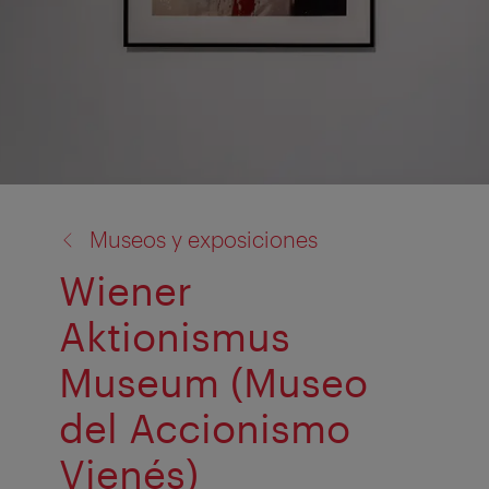
volver
Museos y exposiciones
a:
Wiener
Aktionismus
Museum (Museo
del Accionismo
Vienés)