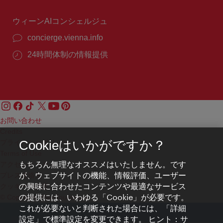
間：
ウィーンAIコンシェルジュ
concierge.vienna.info
24時間体制の情報提供
お問い合わせ
Credits
プライバシーポリシー
Cookieはいかがですか？
Terms of Use
もちろん無理なオススメはいたしません。です
アクセシビリティ
が、ウェブサイトの機能、情報評価、ユーザー
プレス連絡先
の興味に合わせたコンテンツや最適なサービス
クッキーの設定
の提供には、いわゆる「Cookie」が必要です。
© Copyright WienTourismus
これが必要ないと判断された場合には、「詳細
設定」で標準設定を変更できます。 ヒント：サ