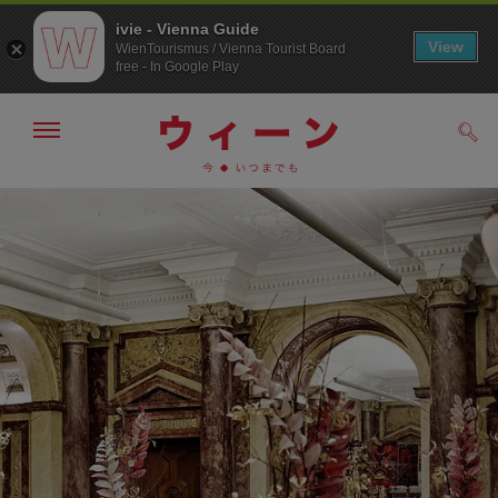
ivie - Vienna Guide
View
WienTourismus / Vienna Tourist Board
free - In Google Play
メ
検
ニ
索
ュ
メ
こ
す
ー
る
ニ
の
の
ュ
ペ
表
ー
ー
示・
非
へ
ジ
表
の
示
ト
ッ
プ
へ