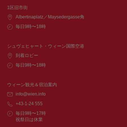
1区旧市街
場
Albertinaplatz／Maysedergasse角
所：
営
毎日9時〜18時
業
時
間：
シュヴェヒャート・ウィーン国際空港
場
到着ロビー
所：
営
毎日9時〜18時
業
時
間：
ウィーン観光＆宿泊案内
E
info@wien.info
メ
電
+43-1-24 555
ー
話
ル：
営
毎日9時〜17時
番
業
祝祭日は休業
号：
時