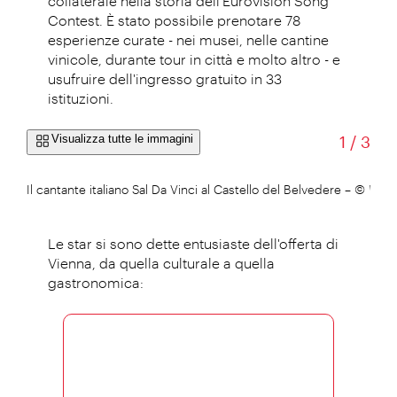
collaterale nella storia dell'Eurovision Song
Contest. È stato possibile prenotare 78
esperienze curate - nei musei, nelle cantine
vinicole, durante tour in città e molto altro - e
usufruire dell'ingresso gratuito in 33
istituzioni.
di
Visualizza tutte le immagini
1
/
3
Il cantante italiano Sal Da Vinci al Castello del Belvedere
–
© Wien
Le star si sono dette entusiaste dell'offerta di
Vienna, da quella culturale a quella
gastronomica: