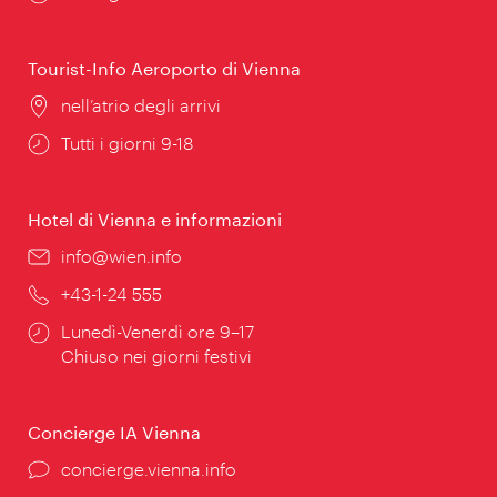
di
apertura:
Tourist-Info Aeroporto di Vienna
Posizione:
nell’atrio degli arrivi
Orari
Tutti i giorni 9-18
di
apertura:
Hotel di Vienna e informazioni
Email:
info@wien.info
Telefono:
+43-1-24 555
Orari
Lunedì-Venerdì ore 9–17
di
Chiuso nei giorni festivi
apertura:
Concierge IA Vienna
Ort:
concierge.vienna.info