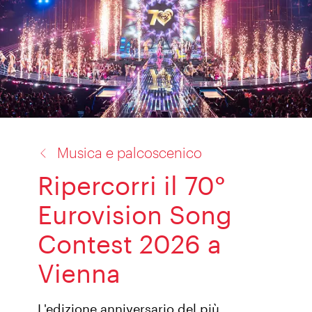
torna
Musica e palcoscenico
a:
Ripercorri il 70°
Eurovision Song
Contest 2026 a
Vienna
L'edizione anniversario del più