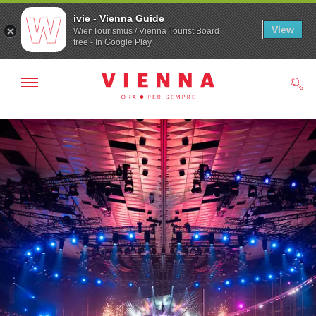
ivie - Vienna Guide
View
WienTourismus / Vienna Tourist Board
free - In Google Play
Mostra/nascondi
Cerc
navigazione
Alla
Al
navigazione
contenuto