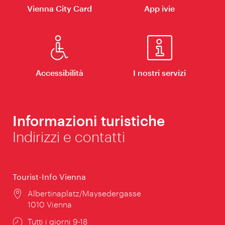
Vienna City Card
App ivie
Accessibilità
I nostri servizi
Informazioni turistiche
Indirizzi e contatti
Tourist-Info Vienna
Posizione:
Albertinaplatz/Maysedergasse
1010 Vienna
Orari
Tutti i giorni 9-18