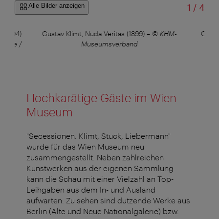
von
Alle Bilder anzeigen
1
/
4
 (1904)
Gustav Klimt, Nuda Veritas (1899)
–
© KHM-
Gusta
alerie /
Museumsverband
Hochkarätige Gäste im Wien
Museum
"Secessionen. Klimt, Stuck, Liebermann"
wurde für das Wien Museum neu
zusammengestellt. Neben zahlreichen
Kunstwerken aus der eigenen Sammlung
kann die Schau mit einer Vielzahl an Top-
Leihgaben aus dem In- und Ausland
aufwarten. Zu sehen sind dutzende Werke aus
Berlin (Alte und Neue Nationalgalerie) bzw.