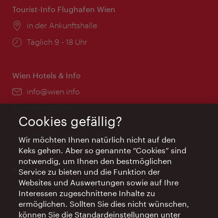
Tourist-Info Flughafen Wien
Ort:
in der Ankunftshalle
Öffnungszeiten:
Täglich 9 - 18 Uhr
Wien Hotels & Info
Email:
info@wien.info
Telefon:
+43-1-24 555
Cookies gefällig?
Öffnungszeiten:
Montag - Freitag 9 – 17 Uhr
Feiertags geschlossen
Wir möchten Ihnen natürlich nicht auf den
Keks gehen. Aber so genannte “Cookies” sind
notwendig, um Ihnen den bestmöglichen
AI Concierge Wien
Service zu bieten und die Funktion der
Websites und Auswertungen sowie auf Ihre
Ort:
concierge.wien.info
Interessen zugeschnittene Inhalte zu
Öffnungszeiten:
Informationen rund um die Uhr
ermöglichen. Sollten Sie dies nicht wünschen,
können Sie die Standardeinstellungen unter