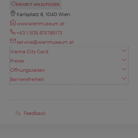
FAVORIT HINZUFÜGEN
Karlsplatz 8, 1040 Wien
www.wienmuseum.at
+43 1 505 874785173
service@wienmuseum.at
Vienna City Card
Preise
Öffnungszeiten
Barrierefreiheit
Feedback
Feedback