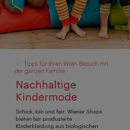
Zurück
Tipps für Ihren Wien-Besuch mit
zu:
der ganzen Familie
Nachhaltige
Kindermode
Schick, bio und fair: Wiener Shops
bieten fair produzierte
Kinderkleidung aus biologischen