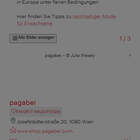
in Europa unter fairen Bedingungen.
Hier finden Sie Tipps zu
nachhaltiger Mode
für Erwachsene
.
von
Alle Bilder anzeigen
1
/
3
at
pagabei
–
© Julia Wesely
mode
pagabei
FAVORIT HINZUFÜGEN
Josefstädterstraße 20, 1080 Wien
www.shop.pagabei.com