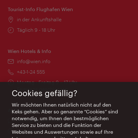
Tourist-Info Flughafen Wien
Ort:
in der Ankunftshalle
Öffnungszeiten:
Täglich 9 - 18 Uhr
Wien Hotels & Info
Email:
info@wien.info
Telefon:
+43-1-24 555
Öffnungszeiten:
Montag - Freitag 9 – 17 Uhr
Feiertags geschlossen
Cookies gefällig?
Wir möchten Ihnen natürlich nicht auf den
AI Concierge Wien
Keks gehen. Aber so genannte “Cookies” sind
notwendig, um Ihnen den bestmöglichen
Ort:
concierge.wien.info
Service zu bieten und die Funktion der
Öffnungszeiten:
Informationen rund um die Uhr
Websites und Auswertungen sowie auf Ihre