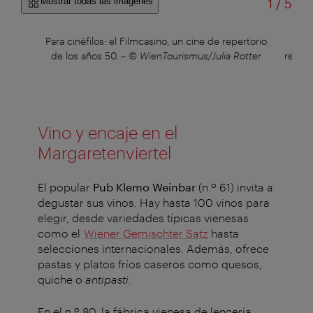
de
Mostrar todas las imágenes
1
/
5
Para cinéfilos: el Filmcasino, un cine de repertorio
El C
de los años 50.
–
© WienTourismus/Julia Rotter
relaja
Vino y encaje en el
Margaretenviertel
El popular
Pub Klemo Weinbar
(n.º 61) invita a
degustar sus vinos. Hay hasta 100 vinos para
elegir, desde variedades típicas vienesas
como el
Wiener Gemischter Satz
hasta
selecciones internacionales. Además, ofrece
pastas y platos fríos caseros como quesos,
quiche o
antipasti
.
En el n.º 80, la fábrica vienesa de lencería