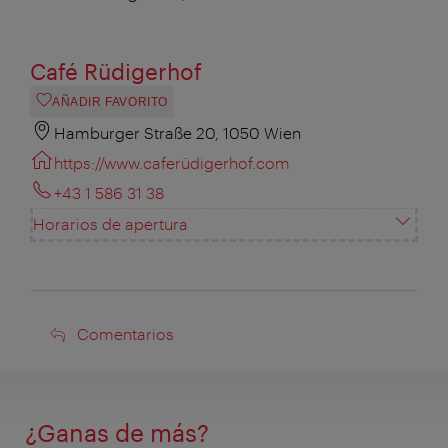
Café Rüdigerhof
AÑADIR FAVORITO
Hamburger Straße 20, 1050 Wien
https://www.caferüdigerhof.com
+43 1 586 31 38
Horarios de apertura
Comentarios
Comentarios
¿Ganas de más?