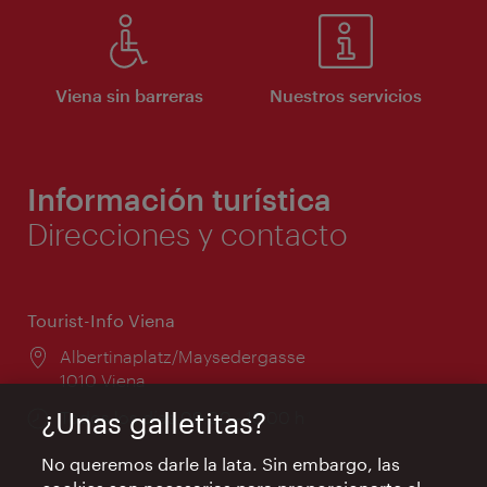
Viena sin barreras
Nuestros servicios
Información turística
Direcciones y contacto
Tourist-Info Viena
Lugar:
Albertinaplatz/Maysedergasse
1010 Viena
¿Unas galletitas?
Horarios
Todos los días 09:00 - 18:00 h
de
No queremos darle la lata. Sin embargo, las
apertura: