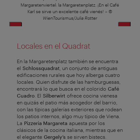
–
©
Margaretenviertel: la Margaretenplatz. ¡En el Café
ag
Karl se sirve un excelente café vienés!
–
©
WienTourismus/Julia Rotter
Locales en el Quadrat
En la Margaretenplatz también se encuentra
el
Schlossquadrat
, un conjunto de antiguas
edificaciones rurales que hoy alberga cuatro
locales. Quien disfrute de las hamburguesas,
encontrará lo que busca en el colorido
Café
Cuadro
. El
Silberwirt
ofrece cocina vienesa
en quizás el patio más acogedor del barrio,
con las típicas galerías exteriores que rodean
los patios internos, algo muy típico de Viena.
La
Pizzeria Margareta
apuesta por los
clásicos de la cocina italiana, mientras que en
el elegante
Gergely’s
se sirven bistecs.