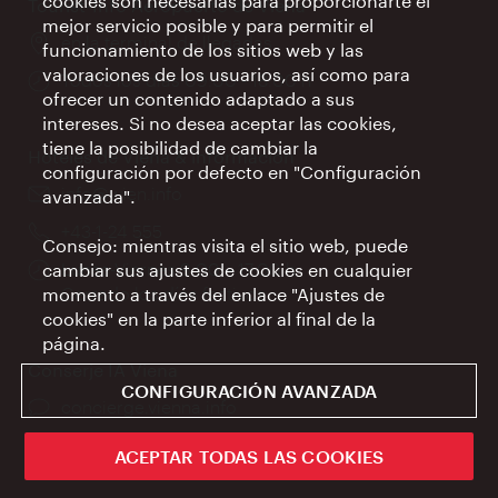
cookies son necesarias para proporcionarte el
Tourist-Info Aeropuerto de Viena
mejor servicio posible y para permitir el
Lugar:
en la terminal de llegadas
funcionamiento de los sitios web y las
valoraciones de los usuarios, así como para
Horarios
Todos los días 09:00 - 18:00 h
ofrecer un contenido adaptado a sus
de
intereses. Si no desea aceptar las cookies,
apertura:
tiene la posibilidad de cambiar la
Hoteles de Viena & información
configuración por defecto en "Configuración
e-
info@wien.info
avanzada".
mail:
Teléfono:
+43-1-24 555
Consejo: mientras visita el sitio web, puede
Horarios
Lunes-Viernes 9:00 – 17:00 h
cambiar sus ajustes de cookies en cualquier
de
Cerrado los días festivos
momento a través del enlace "Ajustes de
apertura:
cookies" en la parte inferior al final de la
página.
Conserje IA Viena
CONFIGURACIÓN AVANZADA
concierge.vienna.info
Información las 24 horas
ACEPTAR TODAS LAS COOKIES