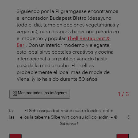
Siguiendo por la Pilgramgasse encontramos
el encantador
Budapest Bistro
(desayuno
todo el día, también opciones vegetarianas y
veganas), para después hacer una parada en
el moderno y popular
Thell Restaurant &
Bar
. Con un interior moderno y elegante,
este local sirve cócteles creativos y cocina
internacional a un público variado hasta
pasada la medianoche. El Thell es
probablemente el local más de moda de
Viena, ¡y lo ha sido durante 50 años!
de
Mostrar todas las imágenes
1
/
6
rnista;
El Schlossquadrat reúne cuatro locales, entre
Vi
o de las
ellos la taberna Silberwirt con su idílico jardín.
–
©
Schlo
–
©
Silberwirt