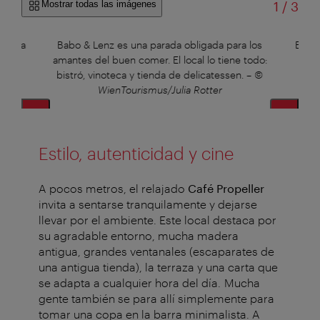
de
Mostrar todas las imágenes
1
/
3
s alta
Babo & Lenz es una parada obligada para los
El co
–
©
amantes del buen comer. El local lo tiene todo:
únic
bistró, vinoteca y tienda de delicatessen.
–
©
WienTourismus/Julia Rotter
Estilo, autenticidad y cine
A pocos metros, el relajado
Café Propeller
invita a sentarse tranquilamente y dejarse
llevar por el ambiente. Este local destaca por
su agradable entorno, mucha madera
antigua, grandes ventanales (escaparates de
una antigua tienda), la terraza y una carta que
se adapta a cualquier hora del día. Mucha
gente también se para allí simplemente para
tomar una copa en la barra minimalista. A