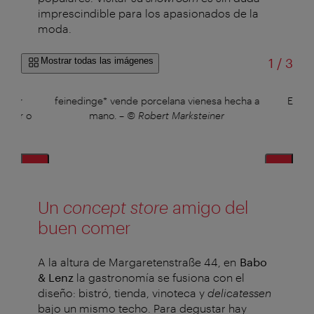
imprescindible para los apasionados de la
moda.
de
Mostrar todas las imágenes
1
/
3
: por
feinedinge* vende porcelana vienesa hecha a
En El
 & Bar o
mano.
–
© Robert Marksteiner
Un
concept store
amigo del
buen comer
A la altura de Margaretenstraße 44, en
Babo
& Lenz
la gastronomía se fusiona con el
diseño: bistró, tienda, vinoteca y
delicatessen
bajo un mismo techo. Para degustar hay